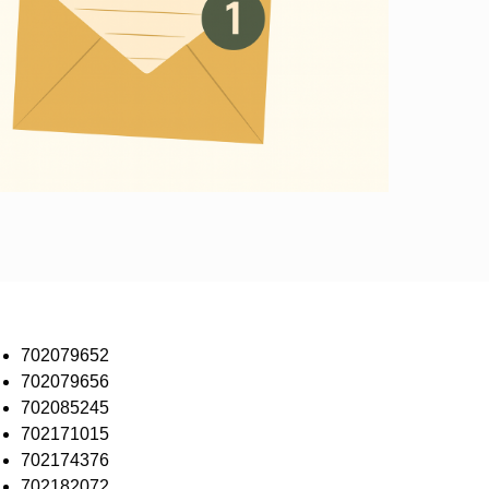
702079652
702079656
702085245
702171015
702174376
702182072