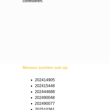
controleren.
Mensen zochten ook op:
202414905
202415448
202444688
202490048
202490077
202510361