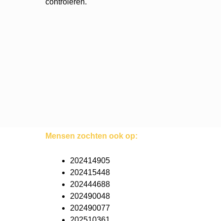
controleren.
Mensen zochten ook op:
202414905
202415448
202444688
202490048
202490077
202510361