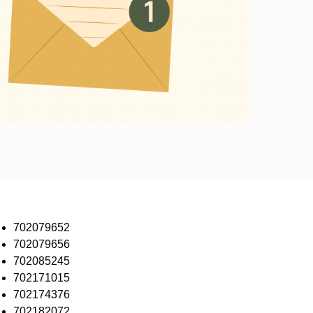
702079652
702079656
702085245
702171015
702174376
702182072