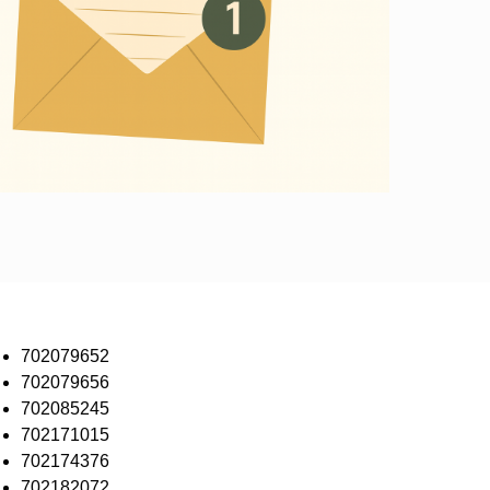
702079652
702079656
702085245
702171015
702174376
702182072