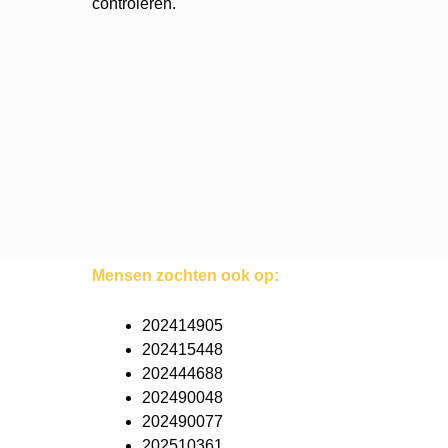
controleren.
Mensen zochten ook op:
202414905
202415448
202444688
202490048
202490077
202510361