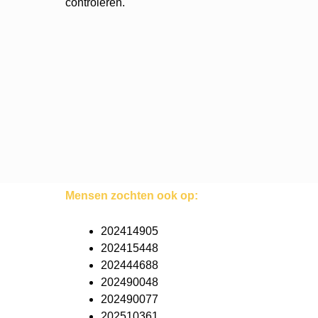
controleren.
Mensen zochten ook op:
202414905
202415448
202444688
202490048
202490077
202510361