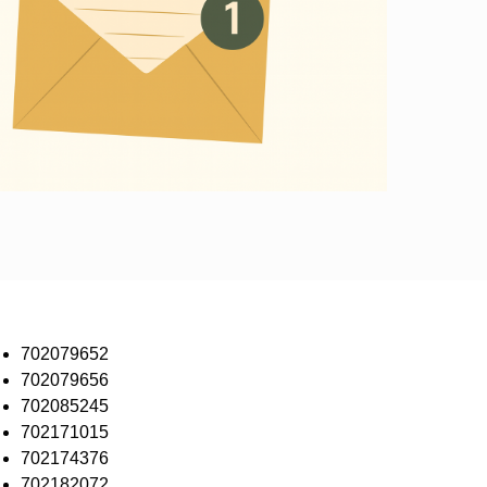
702079652
702079656
702085245
702171015
702174376
702182072