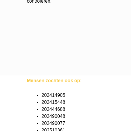
controleren.
Mensen zochten ook op:
202414905
202415448
202444688
202490048
202490077
202510361