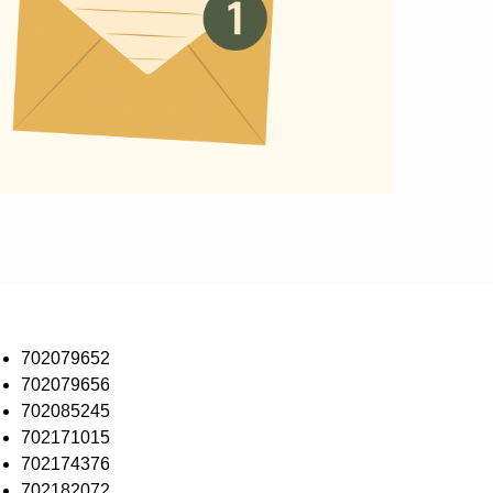
702079652
702079656
702085245
702171015
702174376
702182072