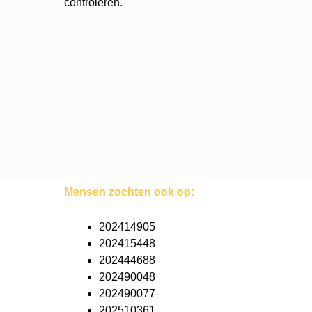
controleren.
Mensen zochten ook op:
202414905
202415448
202444688
202490048
202490077
202510361