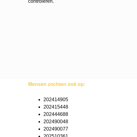
controleren.
Mensen zochten ook op:
202414905
202415448
202444688
202490048
202490077
202510361