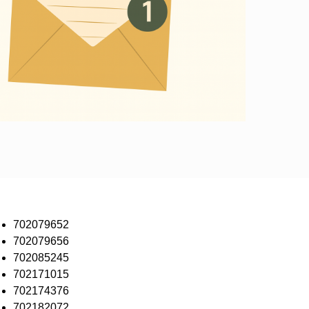
702079652
702079656
702085245
702171015
702174376
702182072