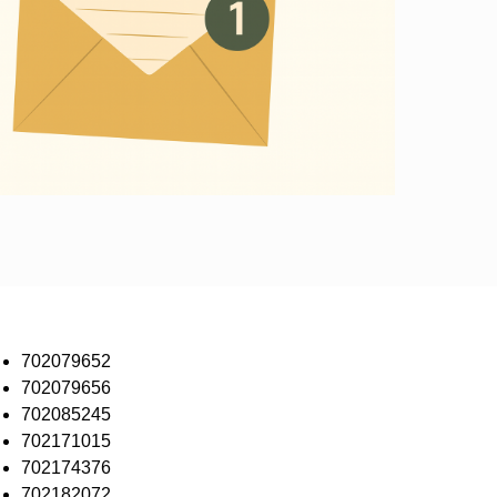
702079652
702079656
702085245
702171015
702174376
702182072