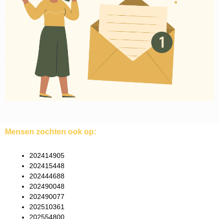
Mensen zochten ook op:
202414905
202415448
202444688
202490048
202490077
202510361
202554800