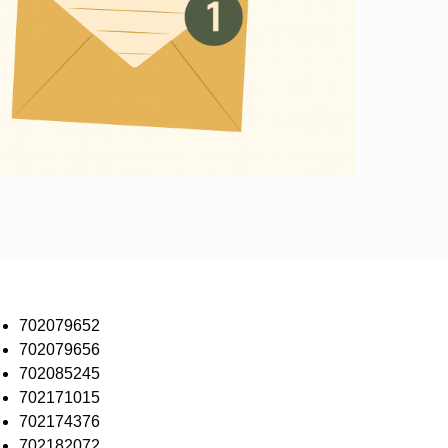
702079652
702079656
702085245
702171015
702174376
702182072