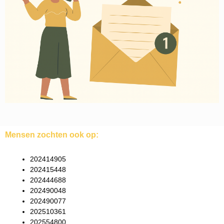
Mensen zochten ook op:
202414905
202415448
202444688
202490048
202490077
202510361
202554800