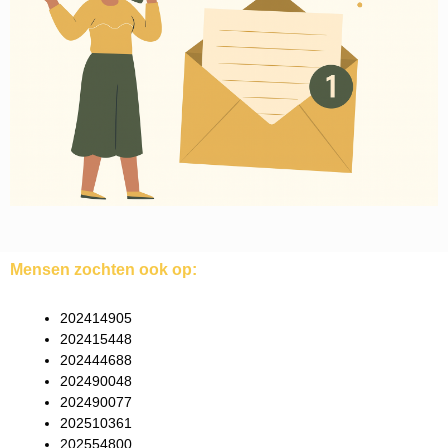
Mensen zochten ook op:
202414905
202415448
202444688
202490048
202490077
202510361
202554800