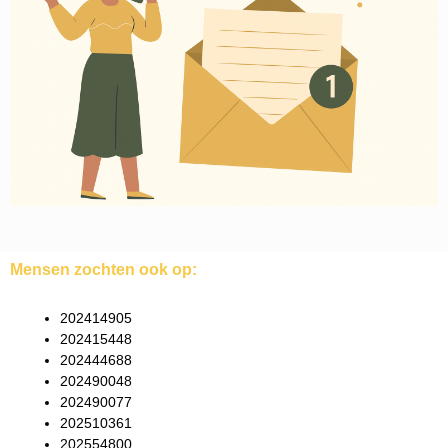
Mensen zochten ook op:
202414905
202415448
202444688
202490048
202490077
202510361
202554800