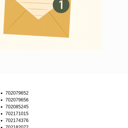
702079652
702079656
702085245
702171015
702174376
702182072