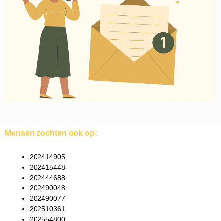
Mensen zochten ook op:
202414905
202415448
202444688
202490048
202490077
202510361
202554800