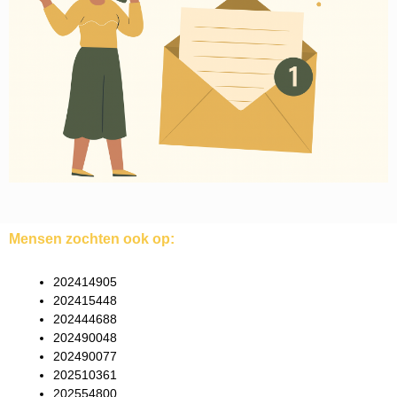
Mensen zochten ook op:
202414905
202415448
202444688
202490048
202490077
202510361
202554800