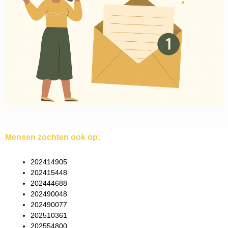
Mensen zochten ook op:
202414905
202415448
202444688
202490048
202490077
202510361
202554800