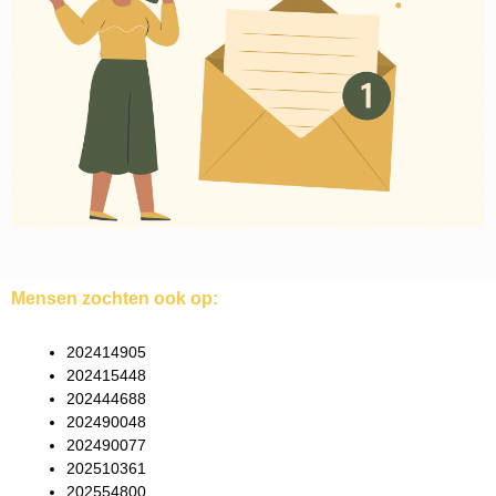
Mensen zochten ook op:
202414905
202415448
202444688
202490048
202490077
202510361
202554800