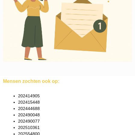
Mensen zochten ook op:
202414905
202415448
202444688
202490048
202490077
202510361
202554800