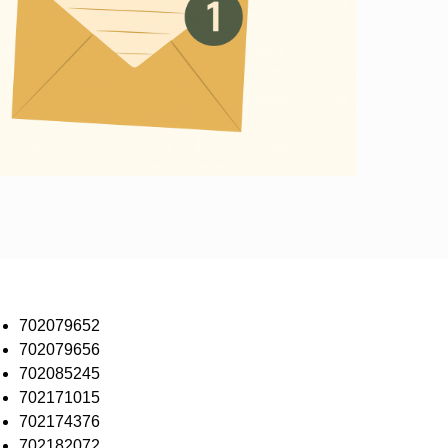
702079652
702079656
702085245
702171015
702174376
702182072