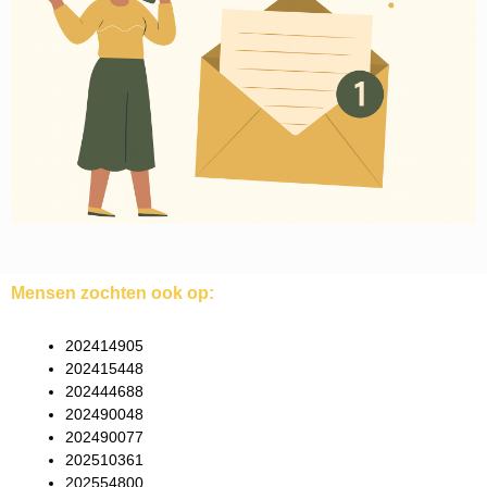
Mensen zochten ook op:
202414905
202415448
202444688
202490048
202490077
202510361
202554800