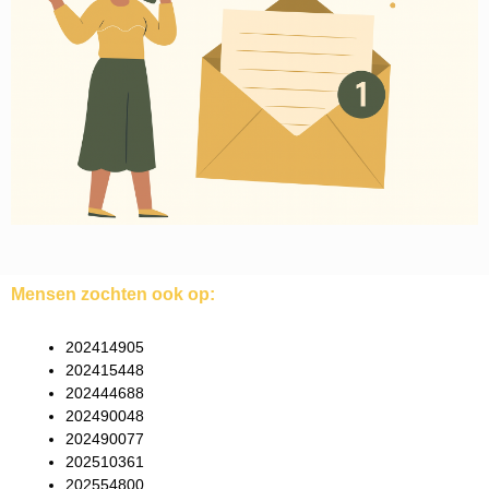
Mensen zochten ook op:
202414905
202415448
202444688
202490048
202490077
202510361
202554800