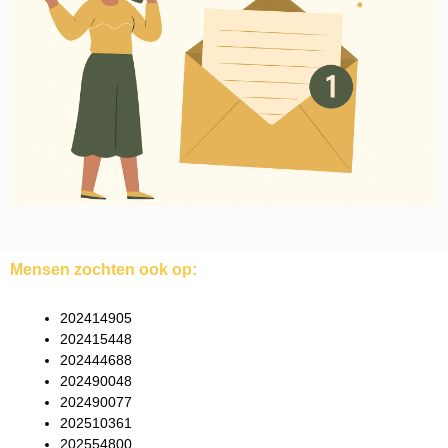
Mensen zochten ook op:
202414905
202415448
202444688
202490048
202490077
202510361
202554800