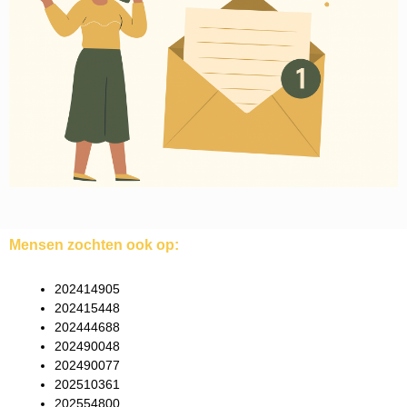
Mensen zochten ook op:
202414905
202415448
202444688
202490048
202490077
202510361
202554800