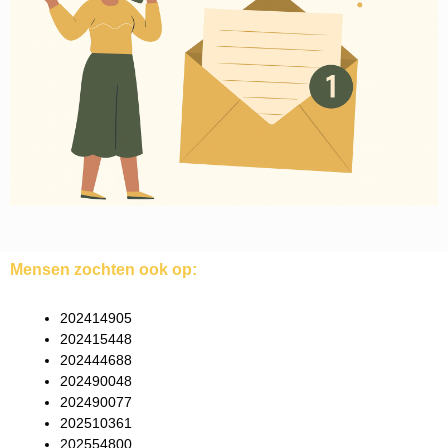
Mensen zochten ook op:
202414905
202415448
202444688
202490048
202490077
202510361
202554800