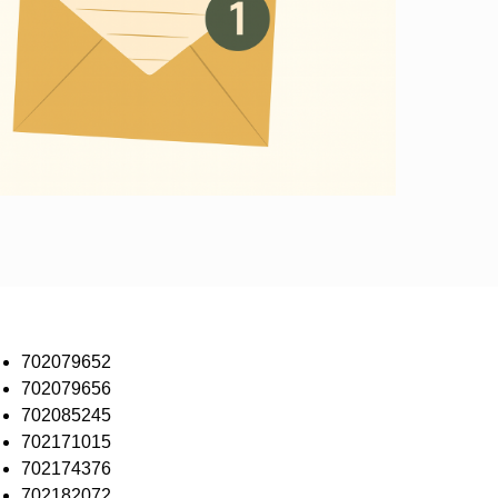
702079652
702079656
702085245
702171015
702174376
702182072