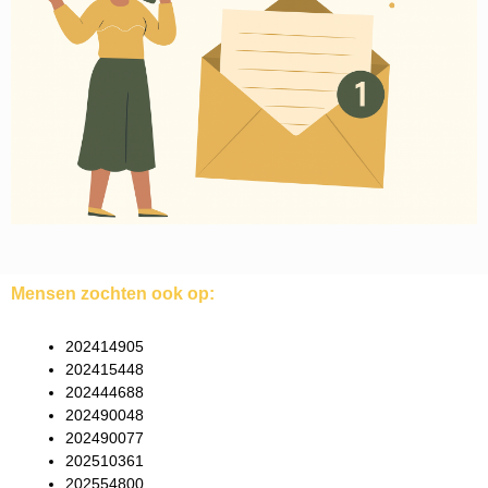
Mensen zochten ook op:
202414905
202415448
202444688
202490048
202490077
202510361
202554800