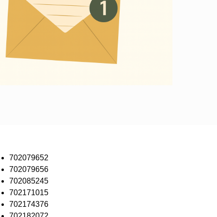
702079652
702079656
702085245
702171015
702174376
702182072