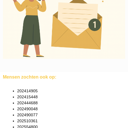
Mensen zochten ook op:
202414905
202415448
202444688
202490048
202490077
202510361
202554800