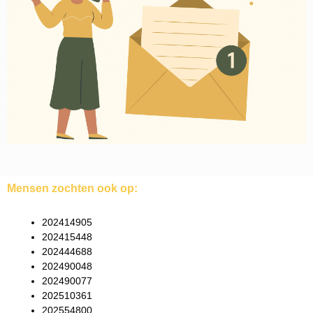
Mensen zochten ook op:
202414905
202415448
202444688
202490048
202490077
202510361
202554800