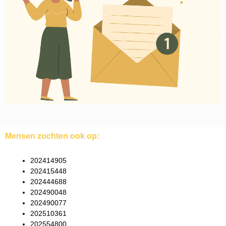
Mensen zochten ook op:
202414905
202415448
202444688
202490048
202490077
202510361
202554800