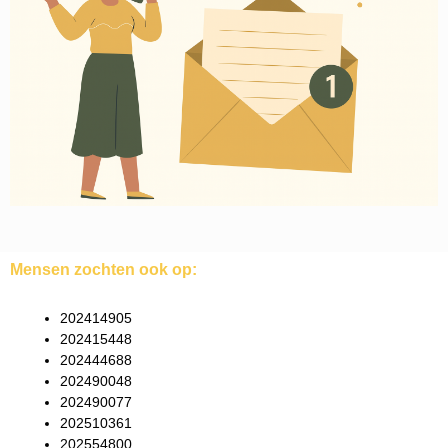
Mensen zochten ook op:
202414905
202415448
202444688
202490048
202490077
202510361
202554800