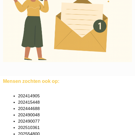
Mensen zochten ook op:
202414905
202415448
202444688
202490048
202490077
202510361
202554800