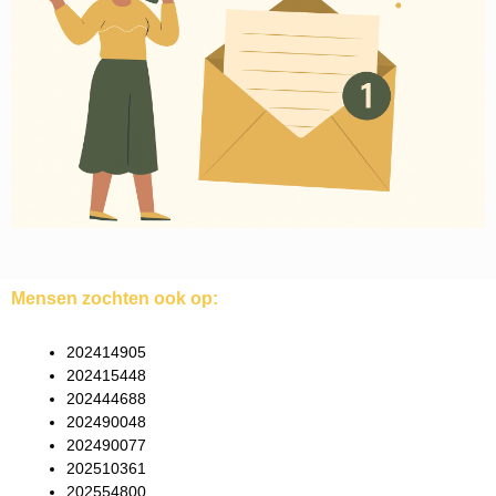
Mensen zochten ook op:
202414905
202415448
202444688
202490048
202490077
202510361
202554800