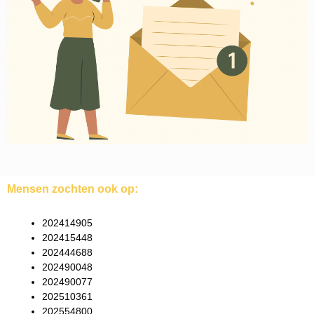
Mensen zochten ook op:
202414905
202415448
202444688
202490048
202490077
202510361
202554800