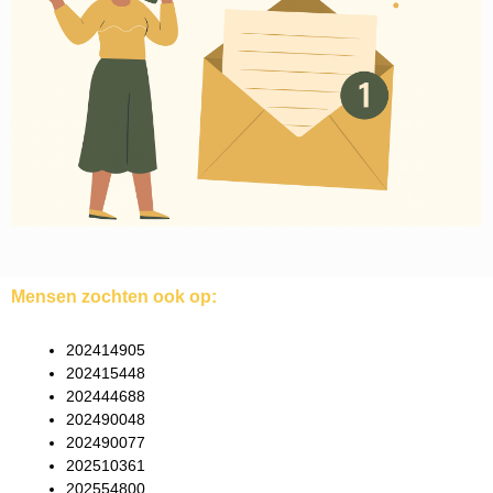
Mensen zochten ook op:
202414905
202415448
202444688
202490048
202490077
202510361
202554800