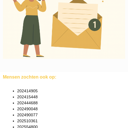
Mensen zochten ook op:
202414905
202415448
202444688
202490048
202490077
202510361
202554800