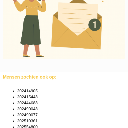
Mensen zochten ook op:
202414905
202415448
202444688
202490048
202490077
202510361
202554800