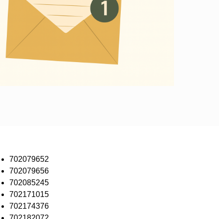
702079652
702079656
702085245
702171015
702174376
702182072