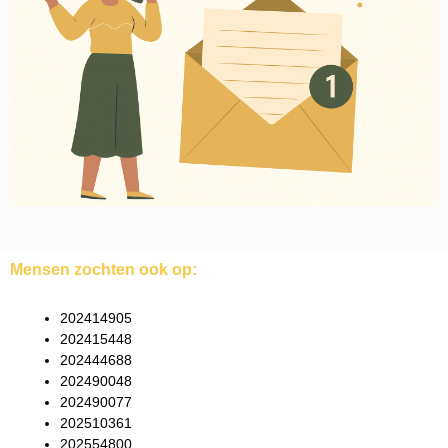
Mensen zochten ook op:
202414905
202415448
202444688
202490048
202490077
202510361
202554800