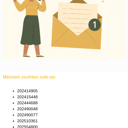
Mensen zochten ook op:
202414905
202415448
202444688
202490048
202490077
202510361
202554800