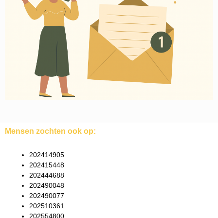
Mensen zochten ook op:
202414905
202415448
202444688
202490048
202490077
202510361
202554800