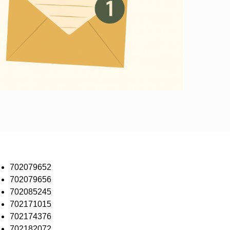
702079652
702079656
702085245
702171015
702174376
702182072