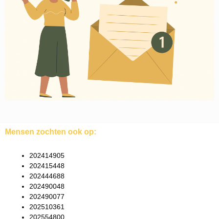
Mensen zochten ook op:
202414905
202415448
202444688
202490048
202490077
202510361
202554800