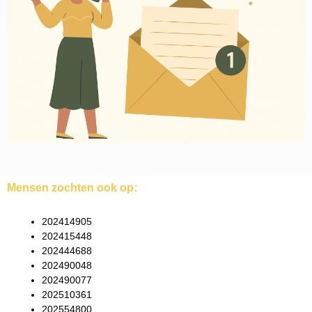
Mensen zochten ook op:
202414905
202415448
202444688
202490048
202490077
202510361
202554800