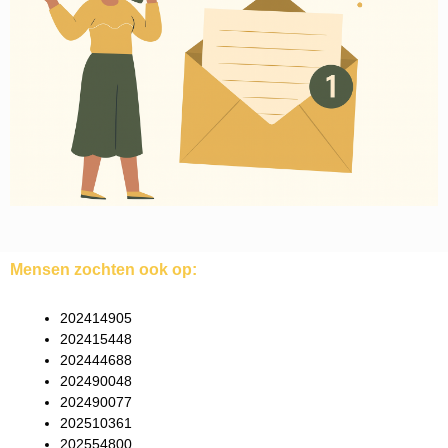
Mensen zochten ook op:
202414905
202415448
202444688
202490048
202490077
202510361
202554800