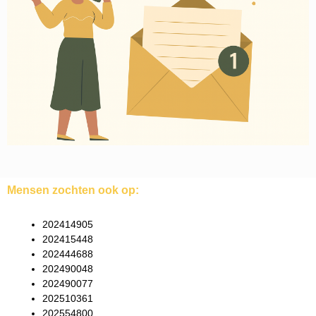
Mensen zochten ook op:
202414905
202415448
202444688
202490048
202490077
202510361
202554800