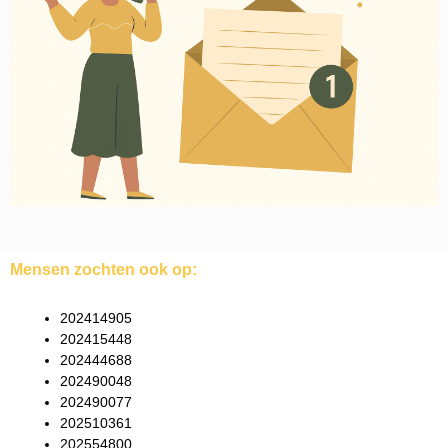
Mensen zochten ook op:
202414905
202415448
202444688
202490048
202490077
202510361
202554800