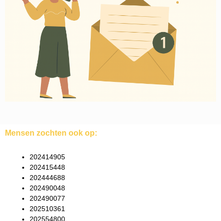
Mensen zochten ook op:
202414905
202415448
202444688
202490048
202490077
202510361
202554800