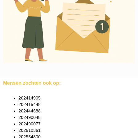
Mensen zochten ook op:
202414905
202415448
202444688
202490048
202490077
202510361
202554800